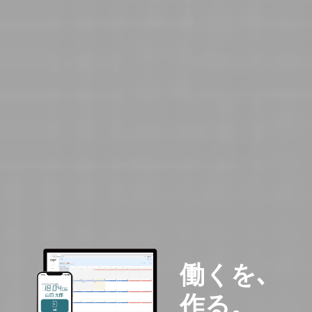
働くを､
作る。